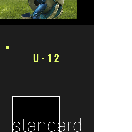
U-12
standard