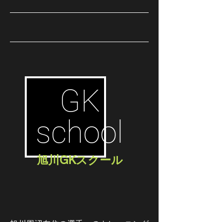
GK
school
​旭川GKスクール