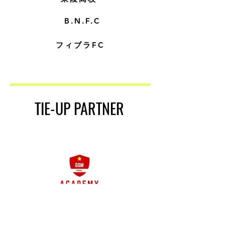
​B.N.F.C
​フィブラFC
​TIE-UP PARTNER